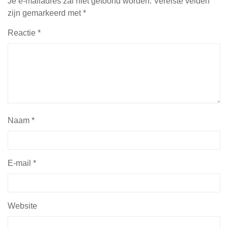
Je e-mailadres zal niet getoond worden.
Vereiste velden
zijn gemarkeerd met
*
Reactie
*
Naam
*
E-mail
*
Website