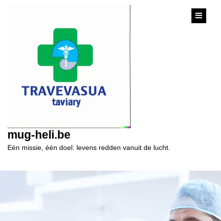
content
mug-heli.be
Eén missie, één doel: levens redden vanuit de lucht.