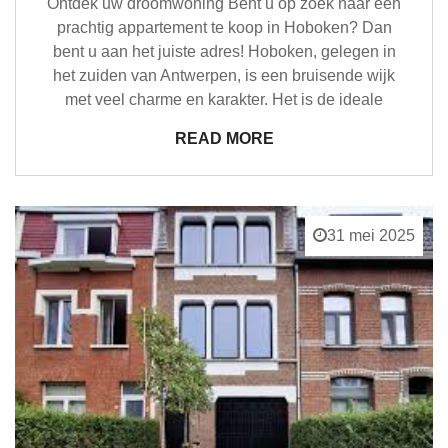
Ontdek uw droomwoning Bent u op zoek naar een
prachtig appartement te koop in Hoboken? Dan
bent u aan het juiste adres! Hoboken, gelegen in
het zuiden van Antwerpen, is een bruisende wijk
met veel charme en karakter. Het is de ideale
READ MORE
31 mei 2025