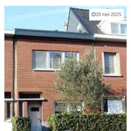
28 mei 2025