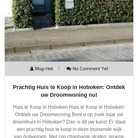
Mug-Heli
No Comment Yet
Prachtig Huis te Koop in Hoboken: Ontdek
uw Droomwoning nu!
Huis te Koop in Hoboken Huis te Koop in Hoboken:
Ontdek uw Droomwoning Bent u op zoek naar uw
droomhuis in Hoboken? Dan is dit uw kans! Er staat
een prachtig huis te koop in deze bruisende wijk
van Antwerpen. Met zijn charmante straten, groene