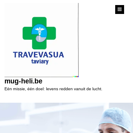
content
mug-heli.be
Eén missie, één doel: levens redden vanuit de lucht.