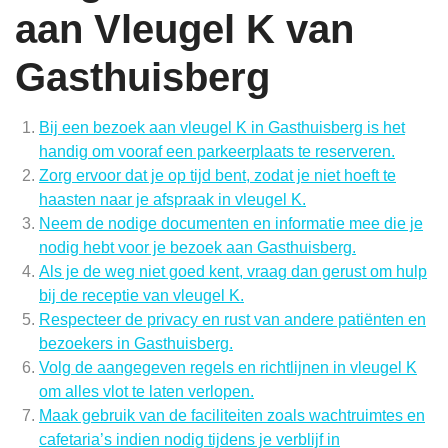
aan Vleugel K van
Gasthuisberg
Bij een bezoek aan vleugel K in Gasthuisberg is het
handig om vooraf een parkeerplaats te reserveren.
Zorg ervoor dat je op tijd bent, zodat je niet hoeft te
haasten naar je afspraak in vleugel K.
Neem de nodige documenten en informatie mee die je
nodig hebt voor je bezoek aan Gasthuisberg.
Als je de weg niet goed kent, vraag dan gerust om hulp
bij de receptie van vleugel K.
Respecteer de privacy en rust van andere patiënten en
bezoekers in Gasthuisberg.
Volg de aangegeven regels en richtlijnen in vleugel K
om alles vlot te laten verlopen.
Maak gebruik van de faciliteiten zoals wachtruimtes en
cafetaria’s indien nodig tijdens je verblijf in