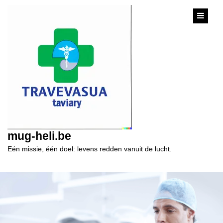
content
mug-heli.be
Eén missie, één doel: levens redden vanuit de lucht.