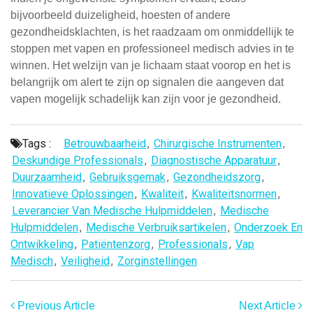
bijvoorbeeld duizeligheid, hoesten of andere
gezondheidsklachten, is het raadzaam om onmiddellijk te
stoppen met vapen en professioneel medisch advies in te
winnen. Het welzijn van je lichaam staat voorop en het is
belangrijk om alert te zijn op signalen die aangeven dat
vapen mogelijk schadelijk kan zijn voor je gezondheid.
Tags :
Betrouwbaarheid
,
Chirurgische Instrumenten
,
Deskundige Professionals
,
Diagnostische Apparatuur
,
Duurzaamheid
,
Gebruiksgemak
,
Gezondheidszorg
,
Innovatieve Oplossingen
,
Kwaliteit
,
Kwaliteitsnormen
,
Leverancier Van Medische Hulpmiddelen
,
Medische
Hulpmiddelen
,
Medische Verbruiksartikelen
,
Onderzoek En
Ontwikkeling
,
Patiëntenzorg
,
Professionals
,
Vap
Medisch
,
Veiligheid
,
Zorginstellingen
Previous Article
Next Article