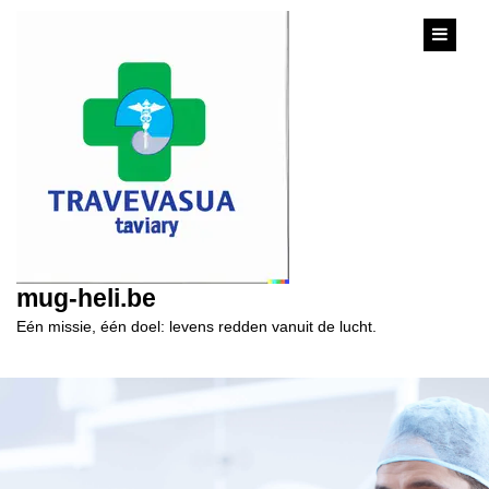
content
mug-heli.be
Eén missie, één doel: levens redden vanuit de lucht.