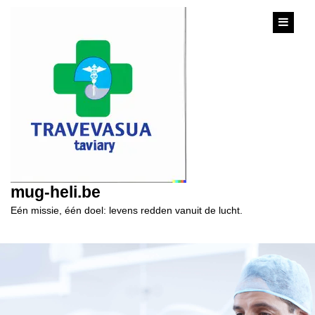
content
mug-heli.be
Eén missie, één doel: levens redden vanuit de lucht.