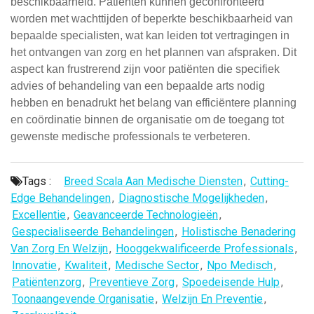
beschikbaarheid. Patiënten kunnen geconfronteerd
worden met wachttijden of beperkte beschikbaarheid van
bepaalde specialisten, wat kan leiden tot vertragingen in
het ontvangen van zorg en het plannen van afspraken. Dit
aspect kan frustrerend zijn voor patiënten die specifiek
advies of behandeling van een bepaalde arts nodig
hebben en benadrukt het belang van efficiëntere planning
en coördinatie binnen de organisatie om de toegang tot
gewenste medische professionals te verbeteren.
Tags :
Breed Scala Aan Medische Diensten
,
Cutting-
Edge Behandelingen
,
Diagnostische Mogelijkheden
,
Excellentie
,
Geavanceerde Technologieën
,
Gespecialiseerde Behandelingen
,
Holistische Benadering
Van Zorg En Welzijn
,
Hooggekwalificeerde Professionals
,
Innovatie
,
Kwaliteit
,
Medische Sector
,
Npo Medisch
,
Patiëntenzorg
,
Preventieve Zorg
,
Spoedeisende Hulp
,
Toonaangevende Organisatie
,
Welzijn En Preventie
,