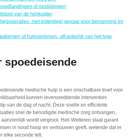
noodlandingen of opstijgingen
tstoot van de helikopter
 vliegoperaties, met potentieel gevaar voor bemanning en
patiënten of hulpverleners, afhankelijk van het type
or spoedeisende
oedeisende medische hulp is een onschatbare troef voor
ikbaarheid kunnen levensreddende interventies
tip van de dag of nacht. Deze snelle en efficiënte
 situaties snel de benodigde medische zorg ontvangen,
anzienlijk wordt vergroot. Heli Wetteren staat garant
nsen in nood hoop en vertrouwen geeft, wetende dat er
r elke seconde telt.