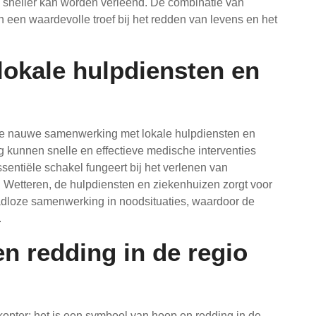
sneller kan worden verleend. De combinatie van
een waardevolle troef bij het redden van levens en het
okale hulpdiensten en
 de nauwe samenwerking met lokale hulpdiensten en
kunnen snelle en effectieve medische interventies
sentiële schakel fungeert bij het verlenen van
 Wetteren, de hulpdiensten en ziekenhuizen zorgt voor
aadloze samenwerking in noodsituaties, waardoor de
.
n redding in de regio
kopter; het is een symbool van hoop en redding in de