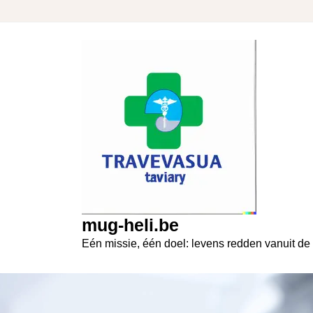
Skip
to
content
mug-heli.be
Eén missie, één doel: levens redden vanuit de 