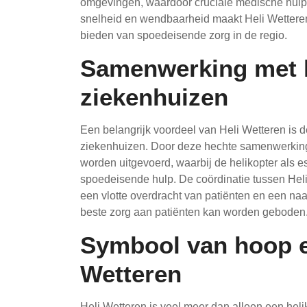
omgevingen, waardoor cruciale medische hulp 
snelheid en wendbaarheid maakt Heli Wetteren 
bieden van spoedeisende zorg in de regio.
Samenwerking met l
ziekenhuizen
Een belangrijk voordeel van Heli Wetteren is
ziekenhuizen. Door deze hechte samenwerking 
worden uitgevoerd, waarbij de helikopter als es
spoedeisende hulp. De coördinatie tussen Heli
een vlotte overdracht van patiënten en een n
beste zorg aan patiënten kan worden geboden
Symbool van hoop e
Wetteren
Heli Wetteren is veel meer dan alleen een heli