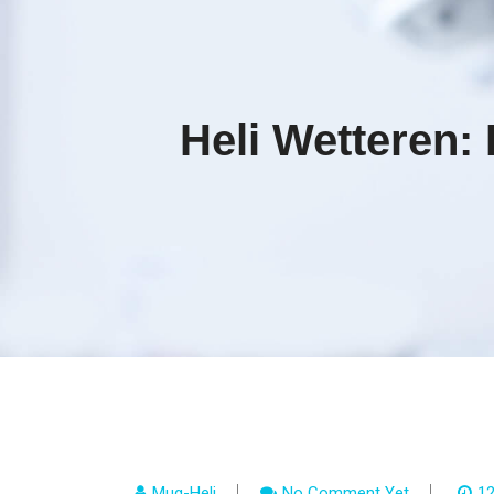
Heli Wetteren:
Mug-Heli
No Comment Yet
12