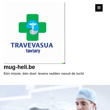
content
mug-heli.be
Eén missie, één doel: levens redden vanuit de lucht.