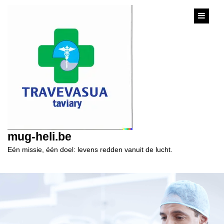
content
mug-heli.be
Eén missie, één doel: levens redden vanuit de lucht.