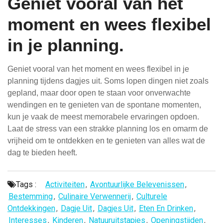
Geniet vooral van het
moment en wees flexibel
in je planning.
Geniet vooral van het moment en wees flexibel in je
planning tijdens dagjes uit. Soms lopen dingen niet zoals
gepland, maar door open te staan voor onverwachte
wendingen en te genieten van de spontane momenten,
kun je vaak de meest memorabele ervaringen opdoen.
Laat de stress van een strakke planning los en omarm de
vrijheid om te ontdekken en te genieten van alles wat de
dag te bieden heeft.
Tags :
Activiteiten
,
Avontuurlijke Belevenissen
,
Bestemming
,
Culinaire Verwennerij
,
Culturele
Ontdekkingen
,
Dagje Uit
,
Dagjes Uit
,
Eten En Drinken
,
Interesses
,
Kinderen
,
Natuuruitstapjes
,
Openingstijden
,