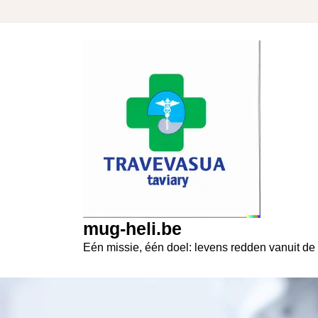
Skip
to
content
mug-heli.be
Eén missie, één doel: levens redden vanuit de 