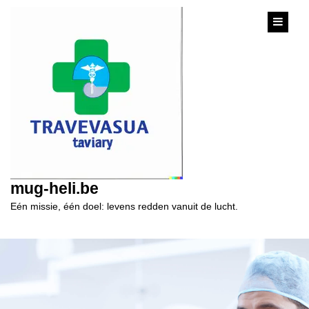
content
mug-heli.be
Eén missie, één doel: levens redden vanuit de lucht.