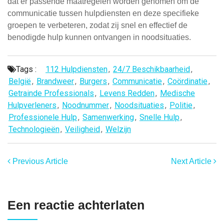
dat er passende maatregelen worden genomen om de
communicatie tussen hulpdiensten en deze specifieke
groepen te verbeteren, zodat zij snel en effectief de
benodigde hulp kunnen ontvangen in noodsituaties.
Tags :
112 Hulpdiensten
,
24/7 Beschikbaarheid
,
België
,
Brandweer
,
Burgers
,
Communicatie
,
Coördinatie
,
Getrainde Professionals
,
Levens Redden
,
Medische
Hulpverleners
,
Noodnummer
,
Noodsituaties
,
Politie
,
Professionele Hulp
,
Samenwerking
,
Snelle Hulp
,
Technologieën
,
Veiligheid
,
Welzijn
Previous Article
Next Article
Een reactie achterlaten