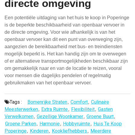
directe omgeving
Een potentiële uitdaging van het huis te koop in Poperinge
is de beperkte beschikbaarheid van openbaar vervoer in
de directe omgeving. Voor wie afhankelijk is van het
openbaar vervoer kan dit een punt van overweging zijn,
aangezien de bereikbaarheid met bus- en treindiensten
mogelijk beperkt is. Het kan handig zijn om te overwegen
of er alternatieve transportmogelijkheden beschikbaar zijn
om gemakkelijk naar en van de locatie te reizen, vooral
voor mensen die dagelijks pendelen of regelmatig
gebruikmaken van het openbaar vervoer.
Tags :
Bomenrijke Straten
,
Comfort
,
Culinaire
Meesterwerken
,
Extra Ruimte
,
Flexibiliteit
,
Gasten
Verwelkomen
,
Gezellige Woonkamer
,
Groene Buurt
,
Groene Parken
,
Harmonie
,
Hobbyruimte
,
Huis Te Koop
Poperinge
,
Kinderen
,
Kookliefhebbers
,
Meerdere