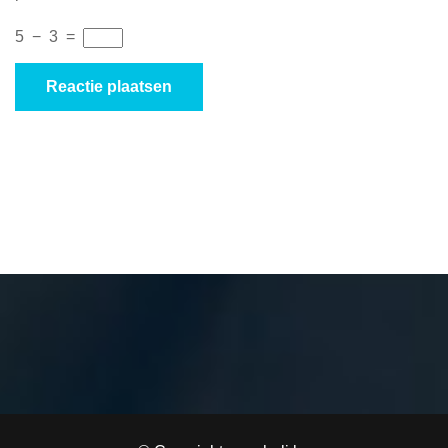
5
−
3
=