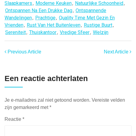
Slaapkamers
,
Moderne Keuken
,
Natuurlijke Schoonheid
,
Ontspannen Na Een Drukke Dag
,
Ontspannende
Wandelingen
,
Prachtige
,
Quality Time Met Gezin En
Vrienden
,
Rust Van Het Buitenleven
,
Rustige Buurt
,
Sereniteit
,
Thuiskantoor
,
Vredige Sfeer
,
Welzijn
Previous Article
Next Article
Een reactie achterlaten
Je e-mailadres zal niet getoond worden.
Vereiste velden
zijn gemarkeerd met
*
Reactie
*