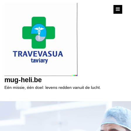
content
mug-heli.be
Eén missie, één doel: levens redden vanuit de lucht.