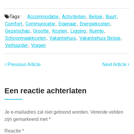
Tags :
Accommodatie
,
Activiteiten
,
België
,
Buurt
,
Comfort
,
Communicatie
,
Eigenaar
,
Energiekosten
,
Gezelschap
,
Grootte
,
Kosten
,
Ligging
,
Ruimte
,
Schoonmaakkosten
,
Vakantiehuis
,
Vakantiehuis Belgie
,
Verhuurder
,
Vragen
Previous Article
Next Article
Een reactie achterlaten
Je e-mailadres zal niet getoond worden.
Vereiste velden
zijn gemarkeerd met
*
Reactie
*