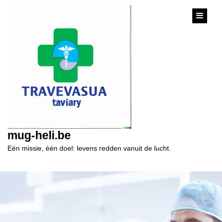
content
mug-heli.be
Eén missie, één doel: levens redden vanuit de lucht.