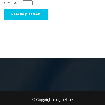
7
−
five
=
© Copyright mug-heli.be