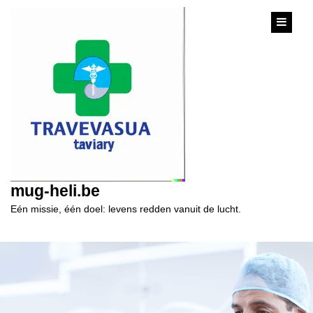
content
mug-heli.be
Eén missie, één doel: levens redden vanuit de lucht.