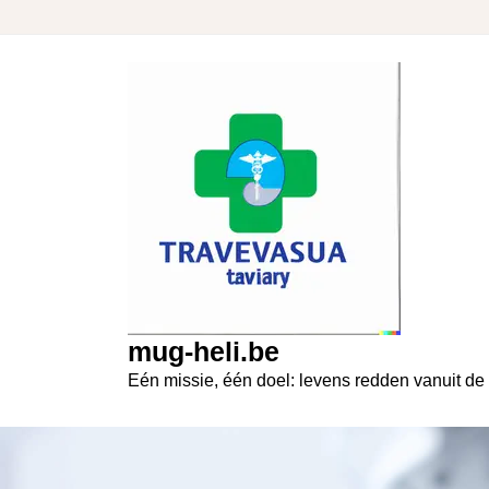
Skip
to
content
mug-heli.be
Eén missie, één doel: levens redden vanuit de 