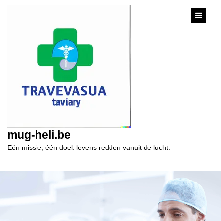
content
mug-heli.be
Eén missie, één doel: levens redden vanuit de lucht.