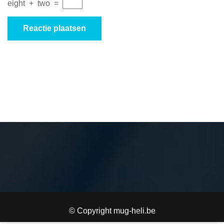
eight
+
two
=
© Copyright mug-heli.be