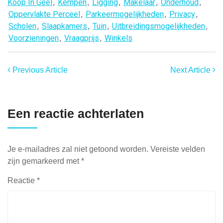
Koop In Geel
,
Kempen
,
Ligging
,
Makelaar
,
Onderhoud
,
Oppervlakte Perceel
,
Parkeermogelijkheden
,
Privacy
,
Scholen
,
Slaapkamers
,
Tuin
,
Uitbreidingsmogelijkheden
,
Voorzieningen
,
Vraagprijs
,
Winkels
Previous Article
Next Article
Een reactie achterlaten
Je e-mailadres zal niet getoond worden.
Vereiste velden
zijn gemarkeerd met
*
Reactie
*