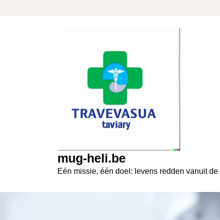
Skip
to
content
mug-heli.be
Eén missie, één doel: levens redden vanuit de 