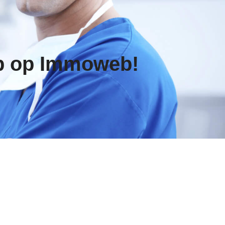
p op Immoweb!