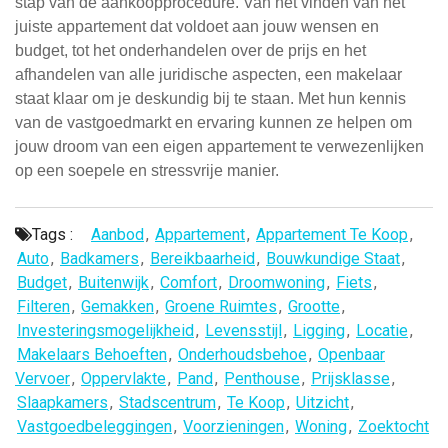
stap van de aankoopprocedure. Van het vinden van het
juiste appartement dat voldoet aan jouw wensen en
budget, tot het onderhandelen over de prijs en het
afhandelen van alle juridische aspecten, een makelaar
staat klaar om je deskundig bij te staan. Met hun kennis
van de vastgoedmarkt en ervaring kunnen ze helpen om
jouw droom van een eigen appartement te verwezenlijken
op een soepele en stressvrije manier.
Tags :
Aanbod
,
Appartement
,
Appartement Te Koop
,
Auto
,
Badkamers
,
Bereikbaarheid
,
Bouwkundige Staat
,
Budget
,
Buitenwijk
,
Comfort
,
Droomwoning
,
Fiets
,
Filteren
,
Gemakken
,
Groene Ruimtes
,
Grootte
,
Investeringsmogelijkheid
,
Levensstijl
,
Ligging
,
Locatie
,
Makelaars Behoeften
,
Onderhoudsbehoe
,
Openbaar
Vervoer
,
Oppervlakte
,
Pand
,
Penthouse
,
Prijsklasse
,
Slaapkamers
,
Stadscentrum
,
Te Koop
,
Uitzicht
,
Vastgoedbeleggingen
,
Voorzieningen
,
Woning
,
Zoektocht