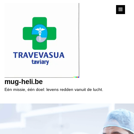
content
mug-heli.be
Eén missie, één doel: levens redden vanuit de lucht.