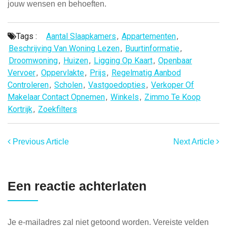
jouw wensen en behoeften.
Tags :
Aantal Slaapkamers
,
Appartementen
,
Beschrijving Van Woning Lezen
,
Buurtinformatie
,
Droomwoning
,
Huizen
,
Ligging Op Kaart
,
Openbaar
Vervoer
,
Oppervlakte
,
Prijs
,
Regelmatig Aanbod
Controleren
,
Scholen
,
Vastgoedopties
,
Verkoper Of
Makelaar Contact Opnemen
,
Winkels
,
Zimmo Te Koop
Kortrijk
,
Zoekfilters
Previous Article
Next Article
Een reactie achterlaten
Je e-mailadres zal niet getoond worden.
Vereiste velden