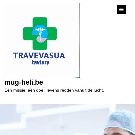
content
mug-heli.be
Eén missie, één doel: levens redden vanuit de lucht.