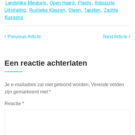
Landelijke Meubels
,
Open Haard
,
Plaids
,
Robuuste
Uitstraling
,
Rustieke Kleuren
,
Steen
,
Tapijten
,
Zachte
Kussens
Previous Article
Next Article
Een reactie achterlaten
Je e-mailadres zal niet getoond worden.
Vereiste velden
zijn gemarkeerd met
*
Reactie
*