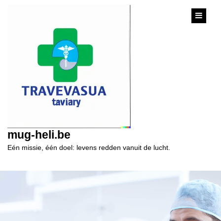
content
mug-heli.be
Eén missie, één doel: levens redden vanuit de lucht.