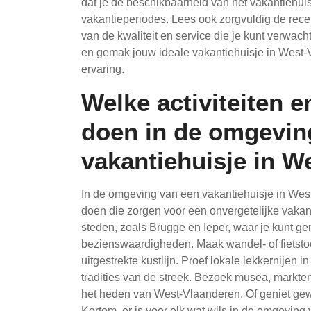
dat je de beschikbaarheid van het vakantiehuisje
vakantieperiodes. Lees ook zorgvuldig de rece
van de kwaliteit en service die je kunt verwac
en gemak jouw ideale vakantiehuisje in West-
ervaring.
Welke activiteiten en
doen in de omgevin
vakantiehuisje in W
In de omgeving van een vakantiehuisje in West-V
doen die zorgen voor een onvergetelijke vakant
steden, zoals Brugge en Ieper, waar je kunt ge
bezienswaardigheden. Maak wandel- of fietst
uitgestrekte kustlijn. Proef lokale lekkernijen i
tradities van de streek. Bezoek musea, markten
het heden van West-Vlaanderen. Of geniet ge
Kortom, er is voor elk wat wils in de omgeving