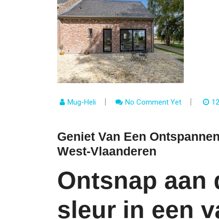
Mug-Heli
No Comment Yet
12
Geniet Van Een Ontspannen V
West-Vlaanderen
Ontsnap aan 
sleur in een v