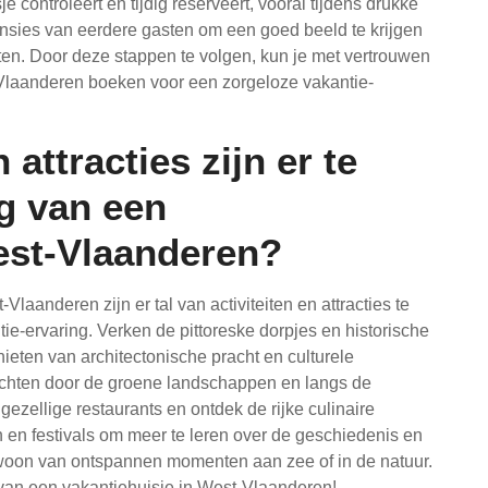
 controleert en tijdig reserveert, vooral tijdens drukke
nsies van eerdere gasten om een goed beeld te krijgen
hten. Door deze stappen te volgen, kun je met vertrouwen
Vlaanderen boeken voor een zorgeloze vakantie-
 attracties zijn er te
g van een
est-Vlaanderen?
laanderen zijn er tal van activiteiten en attracties te
ie-ervaring. Verken de pittoreske dorpjes en historische
nieten van architectonische pracht en culturele
ochten door de groene landschappen en langs de
n gezellige restaurants en ontdek de rijke culinaire
 en festivals om meer te leren over de geschiedenis en
woon van ontspannen momenten aan zee of in de natuur.
 van een vakantiehuisje in West-Vlaanderen!