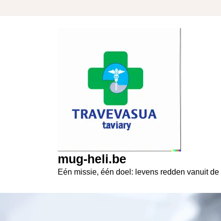
Skip
to
content
mug-heli.be
Eén missie, één doel: levens redden vanuit de 