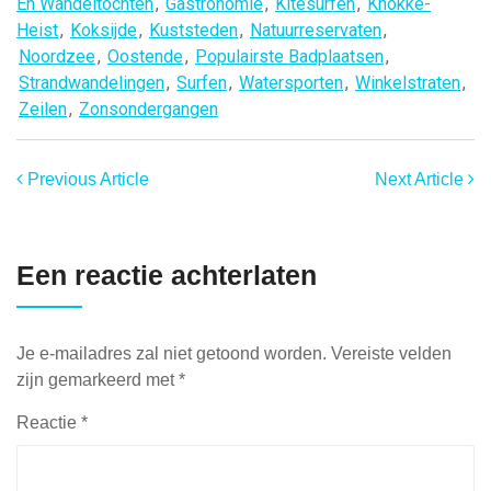
En Wandeltochten
,
Gastronomie
,
Kitesurfen
,
Knokke-
Heist
,
Koksijde
,
Kuststeden
,
Natuurreservaten
,
Noordzee
,
Oostende
,
Populairste Badplaatsen
,
Strandwandelingen
,
Surfen
,
Watersporten
,
Winkelstraten
,
Zeilen
,
Zonsondergangen
Previous Article
Next Article
Een reactie achterlaten
Je e-mailadres zal niet getoond worden.
Vereiste velden
zijn gemarkeerd met
*
Reactie
*