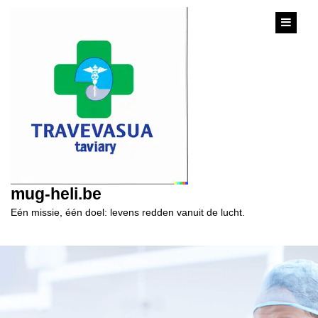
content
mug-heli.be
Eén missie, één doel: levens redden vanuit de lucht.