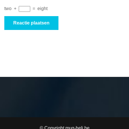
two
+
=
eight
© Copyright mug-heli.be