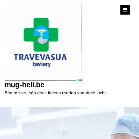
content
mug-heli.be
Eén missie, één doel: levens redden vanuit de lucht.