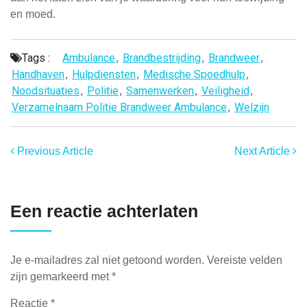
en moed.
Tags :
Ambulance
,
Brandbestrijding
,
Brandweer
,
Handhaven
,
Hulpdiensten
,
Medische Spoedhulp
,
Noodsituaties
,
Politie
,
Samenwerken
,
Veiligheid
,
Verzamelnaam Politie Brandweer Ambulance
,
Welzijn
Previous Article
Next Article
Een reactie achterlaten
Je e-mailadres zal niet getoond worden.
Vereiste velden
zijn gemarkeerd met
*
Reactie
*