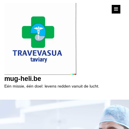
content
mug-heli.be
Eén missie, één doel: levens redden vanuit de lucht.