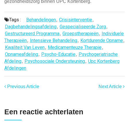
gezondheidszorg binnen UPC Kortenberg.
Tags :
Behandelingen
,
Crisisinterventie
,
Dagbehandelingsafdeling
,
Gespecialiseerde Zorg
,
Gestructureerd Programma
,
Groepstherapieën
,
Individuele
Therapieën
,
Intensieve Behandeling
,
Kortdurende Opname
,
Kwaliteit Van Leven
,
Medicamenteuze Therapie
,
Opnameafdeling
,
Psycho-Educatie
,
Psychogeriatrische
Afdeling
,
Psychosociale Ondersteuning
,
Upc Kortenberg
Afdelingen
Previous Article
Next Article
Een reactie achterlaten