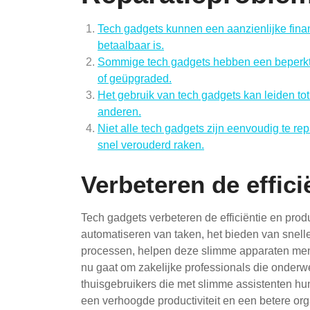
Tech gadgets kunnen een aanzienlijke finan
betaalbaar is.
Sommige tech gadgets hebben een beperkt
of geüpgraded.
Het gebruik van tech gadgets kan leiden tot
anderen.
Niet alle tech gadgets zijn eenvoudig te r
snel verouderd raken.
Verbeteren de effici
Tech gadgets verbeteren de efficiëntie en produ
automatiseren van taken, het bieden van snelle
processen, helpen deze slimme apparaten mens
nu gaat om zakelijke professionals die onder
thuisgebruikers die met slimme assistenten hu
een verhoogde productiviteit en een betere org