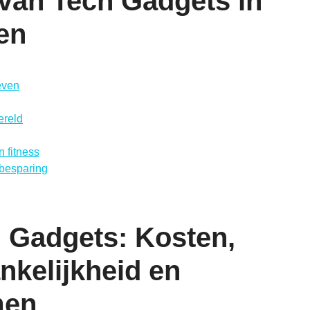
van Tech Gadgets in
en
even
ereld
 fitness
besparing
 Gadgets: Kosten,
nkelijkheid en
men