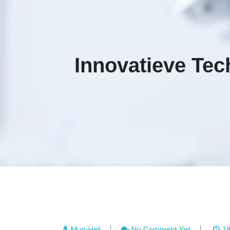
Innovatieve Te
Mug-Heli
No Comment Yet
19