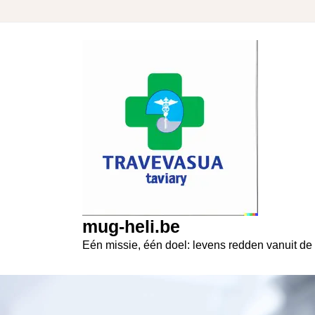
Skip
to
content
mug-heli.be
Eén missie, één doel: levens redden vanuit de 