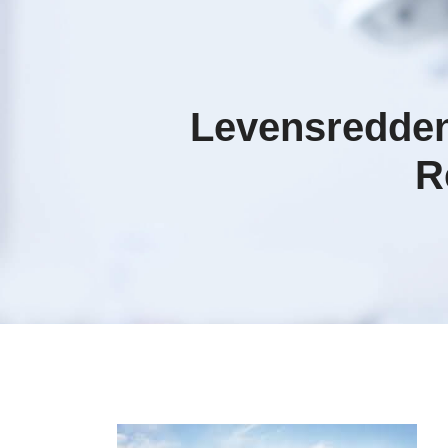
Levensreddend
R