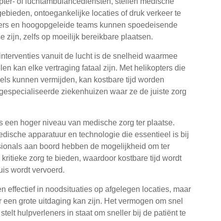
opter- of luchtambulancediensten, stellen medische
gebieden, ontoegankelijke locaties of druk verkeer te
ters en hoogopgeleide teams kunnen spoedeisende
 zijn, zelfs op moeilijk bereikbare plaatsen.
nterventies vanuit de lucht is de snelheid waarmee
n kan elke vertraging fataal zijn. Met helikopters die
ls kunnen vermijden, kan kostbare tijd worden
 gespecialiseerde ziekenhuizen waar ze de juiste zorg
s een hoger niveau van medische zorg ter plaatse.
dische apparatuur en technologie die essentieel is bij
sionals aan boord hebben de mogelijkheid om ter
kritieke zorg te bieden, waardoor kostbare tijd wordt
is wordt vervoerd.
en effectief in noodsituaties op afgelegen locaties, maar
r een grote uitdaging kan zijn. Het vermogen om snel
telt hulpverleners in staat om sneller bij de patiënt te