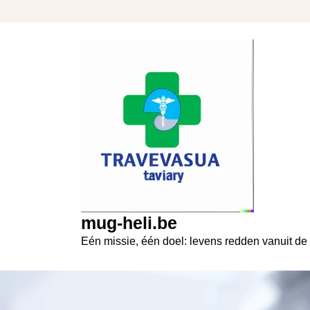
Skip
to
content
mug-heli.be
Eén missie, één doel: levens redden vanuit de 