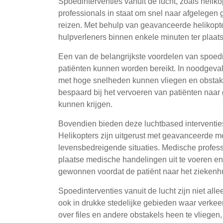
Spoedinterventies vanuit de lucht, zoals helik
professionals in staat om snel naar afgelegen 
reizen. Met behulp van geavanceerde helikop
hulpverleners binnen enkele minuten ter plaatse
Een van de belangrijkste voordelen van spoedi
patiënten kunnen worden bereikt. In noodgevalle
met hoge snelheden kunnen vliegen en obstake
bespaard bij het vervoeren van patiënten naar
kunnen krijgen.
Bovendien bieden deze luchtbased interventie
Helikopters zijn uitgerust met geavanceerde me
levensbedreigende situaties. Medische profes
plaatse medische handelingen uit te voeren en 
gewonnen voordat de patiënt naar het ziekenhu
Spoedinterventies vanuit de lucht zijn niet alle
ook in drukke stedelijke gebieden waar verkee
over files en andere obstakels heen te vliegen, s