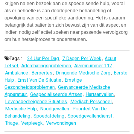
krijgen na een bezoek aan de spoedeisende hulp, vooral
als er behoefte is aan doorlopende behandeling of
opvolging van een specifieke aandoening. Het is daarom
belangrijk dat patiënten zich bewust zijn van dit aspect en
indien nodig zelf actief zoeken naar passende vervolgzorg
om hun herstelproces te ondersteunen.
Tags :
24 Uur Per Dag
,
7 Dagen Per Week
,
Acuut
Letsel
,
Ademhalingsproblemen
,
Alarmnummer 112
,
Ambulance
,
Beroertes
,
Dringende Medische Zorg
,
Eerste
Hulp
,
Ernst Van De Situatie
,
Ernstige
Gezondheidsproblemen
,
Geavanceerde Medische
Apparatuur
,
Gespecialiseerde Artsen
,
Hartaanvallen
,
Levensbedreigende Situaties
,
Medisch Personeel
,
Medische Hulp
,
Noodgevallen
,
Prioriteit Van De
Behandeling
,
Spoedafdeling
,
Spoedgevallendienst
,
Triage
,
Verpleegk
,
Verwondingen