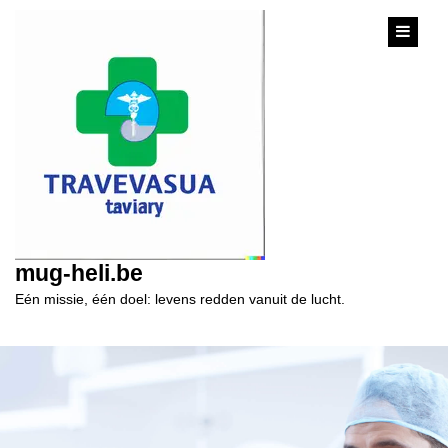
content
mug-heli.be
Eén missie, één doel: levens redden vanuit de lucht.