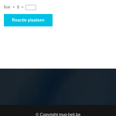
five
+
9
=
© Copyright mug-heli.be