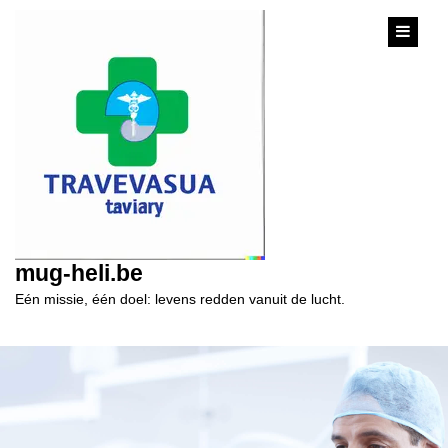
content
mug-heli.be
Eén missie, één doel: levens redden vanuit de lucht.