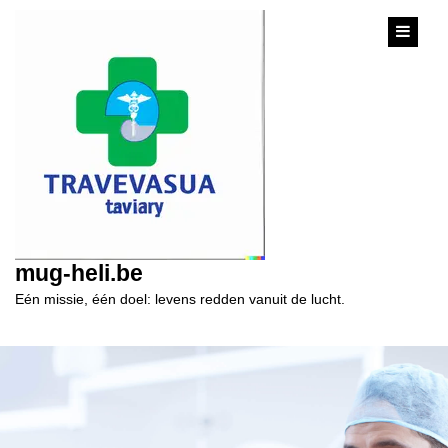
content
mug-heli.be
Eén missie, één doel: levens redden vanuit de lucht.