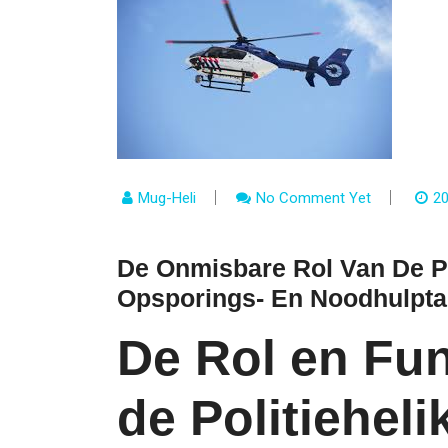
Mug-Heli
No Comment Yet
20
De Onmisbare Rol Van De Pol
Opsporings- En Noodhulpt
De Rol en Fun
de Politieheli