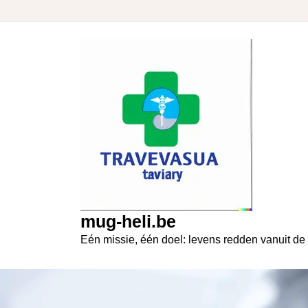
Skip
to
content
mug-heli.be
Eén missie, één doel: levens redden vanuit de 