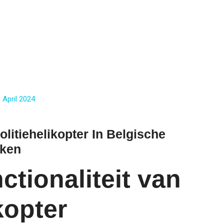
 April 2024
itiehelikopter In Belgische
aken
ctionaliteit van
kopter