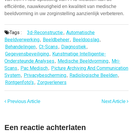
efficiëntie, nauwkeurigheid en kwaliteit van medische
beeldvorming in uw zorginstelling aanzienlijk verbeteren.
Tags :
3d-Reconstructie
,
Automatische
Beeldverwerking
,
Beeldbeheer
,
Beeldopslag
,
Behandelingen
,
Ct-Scans
,
Diagnostiek
,
Gegevensbeveiliging
,
Kunstmatige Intelligentie-
Ondersteunde Analyses
,
Medische Beeldvorming
,
Mri-
Scans
,
Pac Medisch
,
Picture Archiving And Communication
System
,
Privacybescherming
,
Radiologische Beelden
,
Röntgenfoto's
,
Zorgverleners
Previous Article
Next Article
Een reactie achterlaten