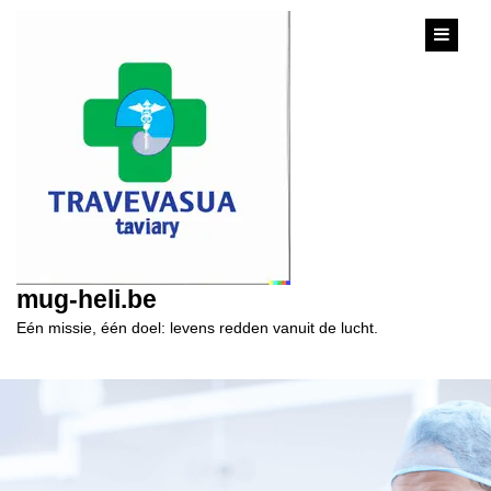
content
mug-heli.be
Eén missie, één doel: levens redden vanuit de lucht.