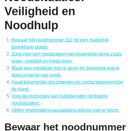
Veiligheid en
Noodhulp
Bewaar het noodnummer 112 op een makkelijk
bereikbare plaats.
Zorg voor een noodpakket met essentiële items zoals
water, voedsel en medicijnen.
Maak een noodplan met je gezin en bespreek wat te
doen in geval van nood.
Houd belangrijke documenten en contactgegevens bij
de hand.
Volg de instructies van hulpdiensten op tijdens
noodsituaties.
Oefen regelmatig evacuatieprocedures met je gezin.
Bewaar het noodnummer