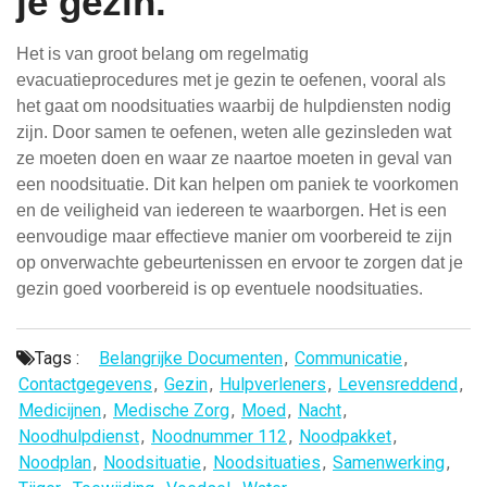
je gezin.
Het is van groot belang om regelmatig
evacuatieprocedures met je gezin te oefenen, vooral als
het gaat om noodsituaties waarbij de hulpdiensten nodig
zijn. Door samen te oefenen, weten alle gezinsleden wat
ze moeten doen en waar ze naartoe moeten in geval van
een noodsituatie. Dit kan helpen om paniek te voorkomen
en de veiligheid van iedereen te waarborgen. Het is een
eenvoudige maar effectieve manier om voorbereid te zijn
op onverwachte gebeurtenissen en ervoor te zorgen dat je
gezin goed voorbereid is op eventuele noodsituaties.
Tags :
Belangrijke Documenten
,
Communicatie
,
Contactgegevens
,
Gezin
,
Hulpverleners
,
Levensreddend
,
Medicijnen
,
Medische Zorg
,
Moed
,
Nacht
,
Noodhulpdienst
,
Noodnummer 112
,
Noodpakket
,
Noodplan
,
Noodsituatie
,
Noodsituaties
,
Samenwerking
,