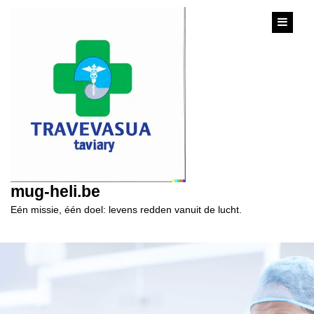
content
mug-heli.be
Eén missie, één doel: levens redden vanuit de lucht.