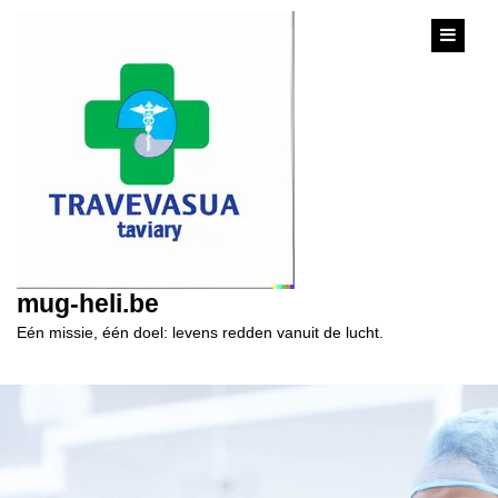
content
mug-heli.be
Eén missie, één doel: levens redden vanuit de lucht.