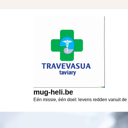
Skip
to
content
mug-heli.be
Eén missie, één doel: levens redden vanuit de 