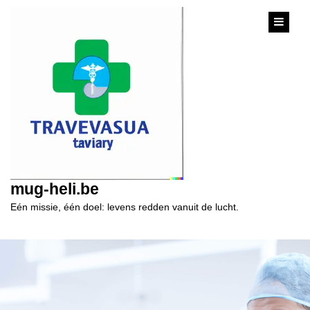
content
mug-heli.be
Eén missie, één doel: levens redden vanuit de lucht.