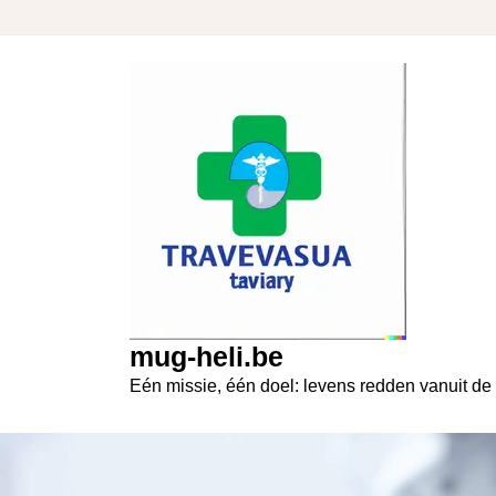
Skip
to
content
mug-heli.be
Eén missie, één doel: levens redden vanuit de 