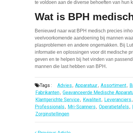
te voldoen aan de diverse behoeften van hun 
Wat is BPH medisc
Benieuwd naar wat BPH medisch precies inhou
veelvoorkomende aandoening bij mannen waarbij
plasproblemen en andere ongemakken. Bij Lut
informatie en oplossingen voor dit medische p
geven en te helpen bij het vinden van passe
mannen die last hebben van BPH.
Tags :
Advies
,
Apparatuur
,
Assortiment
,
B
Fabrikanten
,
Geavanceerde Medische Apparat
Klantgerichte Service
,
Kwaliteit
,
Leveranciers
Professionals
,
Mri-Scanners
,
Operatietafels
,
Zorginstellingen
Previous Article