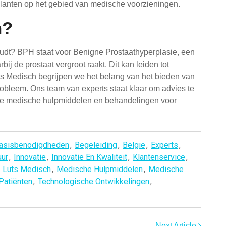
klanten op het gebied van medische voorzieningen.
h?
dt? BPH staat voor Benigne Prostaathyperplasie, een
 de prostaat vergroot raakt. Dit kan leiden tot
s Medisch begrijpen we het belang van het bieden van
robleem. Ons team van experts staat klaar om advies te
nde medische hulpmiddelen en behandelingen voor
asisbenodigdheden
,
Begeleiding
,
België
,
Experts
,
uur
,
Innovatie
,
Innovatie En Kwaliteit
,
Klantenservice
,
,
Luts Medisch
,
Medische Hulpmiddelen
,
Medische
Patiënten
,
Technologische Ontwikkelingen
,
Next Article