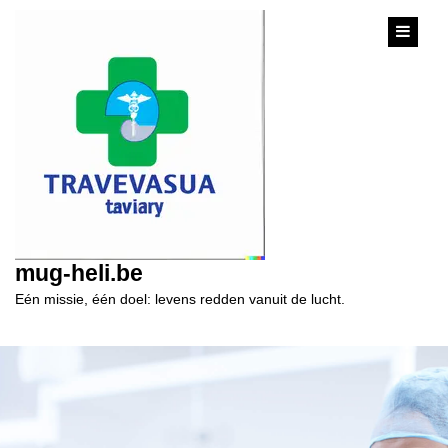
content
mug-heli.be
Eén missie, één doel: levens redden vanuit de lucht.