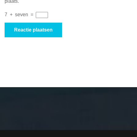
plaats.
7
+
seven
=