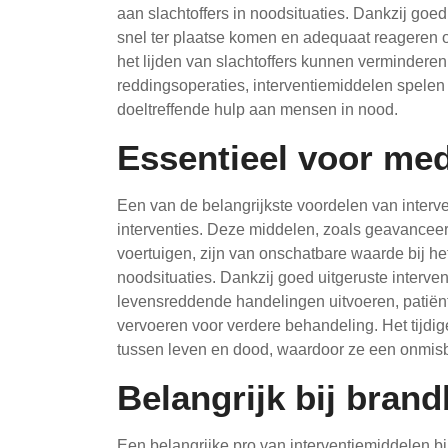
aan slachtoffers in noodsituaties. Dankzij goe
snel ter plaatse komen en adequaat reageren 
het lijden van slachtoffers kunnen verminderen
reddingsoperaties, interventiemiddelen spelen e
doeltreffende hulp aan mensen in nood.
Essentieel voor med
Een van de belangrijkste voordelen van interve
interventies. Deze middelen, zoals geavancee
voertuigen, zijn van onschatbare waarde bij he
noodsituaties. Dankzij goed uitgeruste interve
levensreddende handelingen uitvoeren, patiënte
vervoeren voor verdere behandeling. Het tijdi
tussen leven en dood, waardoor ze een onmis
Belangrijk bij brand
Een belangrijke pro van interventiemiddelen bi