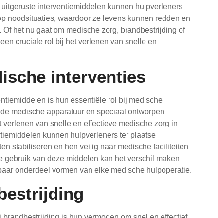
d uitgeruste interventiemiddelen kunnen hulpverleners
op noodsituaties, waardoor ze levens kunnen redden en
. Of het nu gaat om medische zorg, brandbestrijding of
en cruciale rol bij het verlenen van snelle en
ische interventies
ntiemiddelen is hun essentiële rol bij medische
rde medische apparatuur en speciaal ontworpen
t verlenen van snelle en effectieve medische zorg in
ntiemiddelen kunnen hulpverleners ter plaatse
n stabiliseren en hen veilig naar medische faciliteiten
ge gebruik van deze middelen kan het verschil maken
baar onderdeel vormen van elke medische hulpoperatie.
bestrijding
j brandbestrijding is hun vermogen om snel en effectief