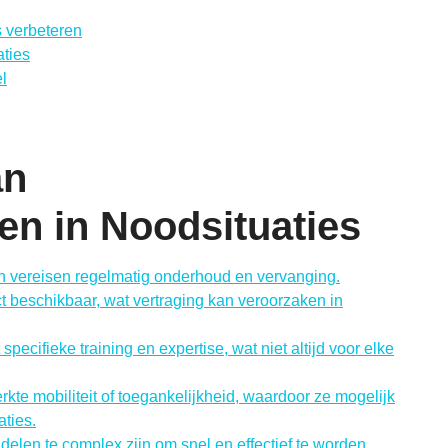
s verbeteren
aties
el
an
en in Noodsituaties
en vereisen regelmatig onderhoud en vervanging.
rect beschikbaar, wat vertraging kan veroorzaken in
pecifieke training en expertise, wat niet altijd voor elke
te mobiliteit of toegankelijkheid, waardoor ze mogelijk
aties.
elen te complex zijn om snel en effectief te worden