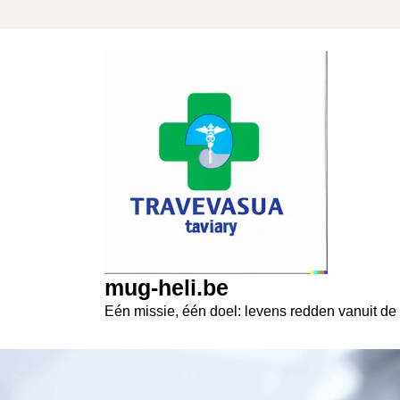
Skip
to
content
mug-heli.be
Eén missie, één doel: levens redden vanuit de 