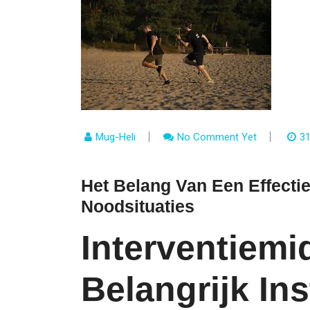
Mug-Heli
No Comment Yet
31
Het Belang Van Een Effectie
Noodsituaties
Interventiemi
Belangrijk In