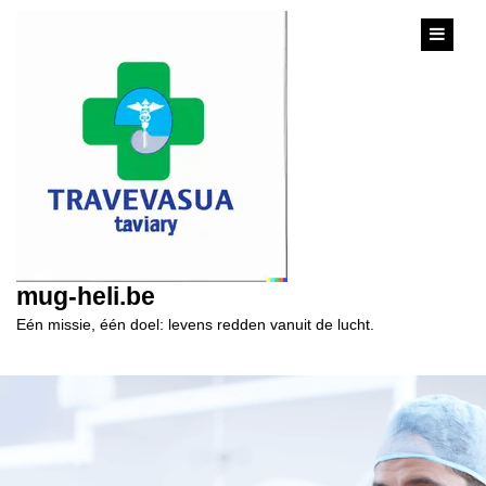
content
mug-heli.be
Eén missie, één doel: levens redden vanuit de lucht.