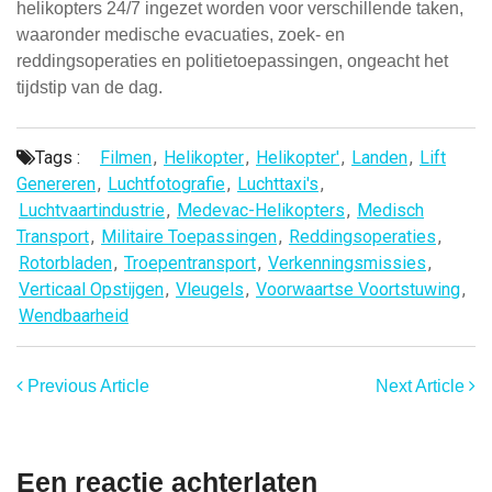
helikopters 24/7 ingezet worden voor verschillende taken,
waaronder medische evacuaties, zoek- en
reddingsoperaties en politietoepassingen, ongeacht het
tijdstip van de dag.
Tags :
Filmen
,
Helikopter
,
Helikopter'
,
Landen
,
Lift
Genereren
,
Luchtfotografie
,
Luchttaxi's
,
Luchtvaartindustrie
,
Medevac-Helikopters
,
Medisch
Transport
,
Militaire Toepassingen
,
Reddingsoperaties
,
Rotorbladen
,
Troepentransport
,
Verkenningsmissies
,
Verticaal Opstijgen
,
Vleugels
,
Voorwaartse Voortstuwing
,
Wendbaarheid
Previous Article
Next Article
Een reactie achterlaten