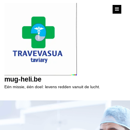
content
mug-heli.be
Eén missie, één doel: levens redden vanuit de lucht.