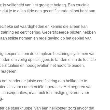
, is veiligheid van het grootste belang. Een cruciale
n dat je te allen tijde een gecertificeerde piloot hebt aan
ecifieke set vaardigheden en kennis die alleen kan
raining en certificering. Gecertificeerde piloten hebben
aan strikte normen en regelgeving op het gebied van
odige expertise om de complexe besturingssystemen van
eden om veilig op te stijgen, te landen en in de lucht te
e situaties en noodgevallen het hoofd te bieden,
e reageren.
s om zonder de juiste certificering een helikopter te
chten als voor commerciële operaties. Het negeren van
he consequenties, maar ook tot ernstige gevaren voor
g.
ter de stuurknuppel van een helikopter, zorg ervoor dat