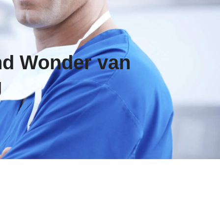
end Wonder van
g