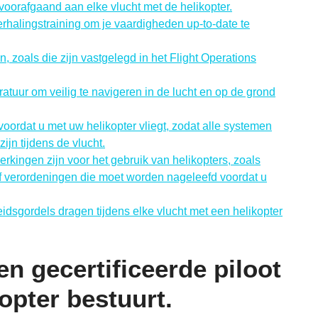
oorafgaand aan elke vlucht met de helikopter.
rhalingstraining om je vaardigheden up-to-date te
n, zoals die zijn vastgelegd in het Flight Operations
atuur om veilig te navigeren in de lucht en op de grond
oordat u met uw helikopter vliegt, zodat alle systemen
ijn tijdens de vlucht.
rkingen zijn voor het gebruik van helikopters, zoals
of verordeningen die moet worden nageleefd voordat u
eidsgordels dragen tijdens elke vlucht met een helikopter
en gecertificeerde piloot
kopter bestuurt.