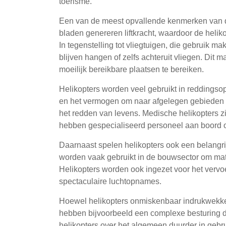
toerisme.
Een van de meest opvallende kenmerken van de 
bladen genereren liftkracht, waardoor de helikopt
In tegenstelling tot vliegtuigen, die gebruik ma
blijven hangen of zelfs achteruit vliegen. Dit m
moeilijk bereikbare plaatsen te bereiken.
Helikopters worden veel gebruikt in reddingsop
en het vermogen om naar afgelegen gebieden t
het redden van levens. Medische helikopters 
hebben gespecialiseerd personeel aan boord o
Daarnaast spelen helikopters ook een belangrij
worden vaak gebruikt in de bouwsector om mater
Helikopters worden ook ingezet voor het vervoer
spectaculaire luchtopnames.
Hoewel helikopters onmiskenbaar indrukwekken
hebben bijvoorbeeld een complexe besturing die
helikopters over het algemeen duurder in gebr