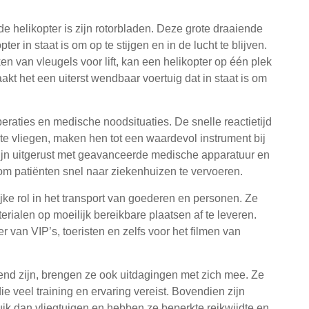
helikopter is zijn rotorbladen. Deze grote draaiende
er in staat is om op te stijgen en in de lucht te blijven.
ken van vleugels voor lift, kan een helikopter op één plek
aakt het een uiterst wendbaar voertuig dat in staat is om
eraties en medische noodsituaties. De snelle reactietijd
e vliegen, maken hen tot een waardevol instrument bij
zijn uitgerust met geavanceerde medische apparatuur en
m patiënten snel naar ziekenhuizen te vervoeren.
ke rol in het transport van goederen en personen. Ze
ialen op moeilijk bereikbare plaatsen af te leveren.
 van VIP’s, toeristen en zelfs voor het filmen van
d zijn, brengen ze ook uitdagingen met zich mee. Ze
 veel training en ervaring vereist. Bovendien zijn
uik dan vliegtuigen en hebben ze beperkte reikwijdte en