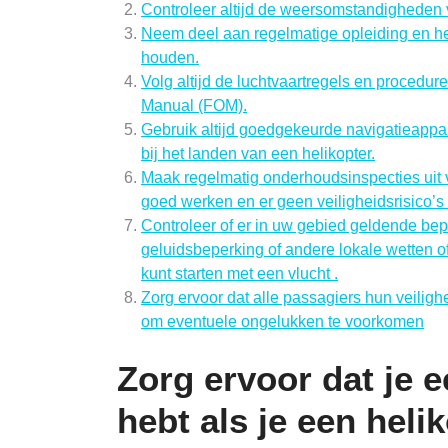
Controleer altijd de weersomstandigheden v
Neem deel aan regelmatige opleiding en he
houden.
Volg altijd de luchtvaartregels en procedure
Manual (FOM).
Gebruik altijd goedgekeurde navigatieappar
bij het landen van een helikopter.
Maak regelmatig onderhoudsinspecties uit v
goed werken en er geen veiligheidsrisico’s z
Controleer of er in uw gebied geldende bepe
geluidsbeperking of andere lokale wetten 
kunt starten met een vlucht .
Zorg ervoor dat alle passagiers hun veiligh
om eventuele ongelukken te voorkomen
Zorg ervoor dat je e
hebt als je een heli