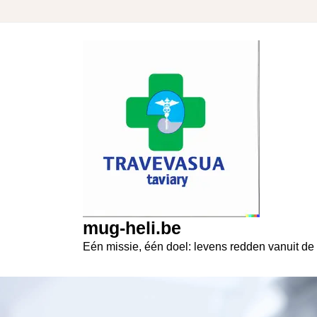
Skip
to
content
mug-heli.be
Eén missie, één doel: levens redden vanuit de 