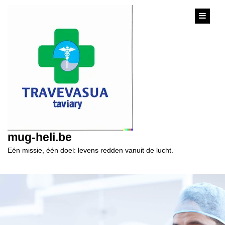
content
mug-heli.be
Eén missie, één doel: levens redden vanuit de lucht.