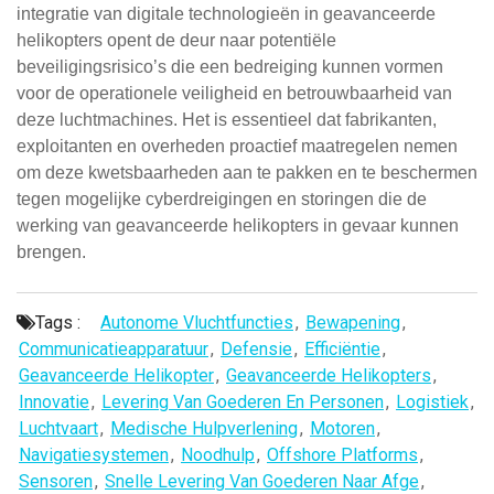
integratie van digitale technologieën in geavanceerde
helikopters opent de deur naar potentiële
beveiligingsrisico’s die een bedreiging kunnen vormen
voor de operationele veiligheid en betrouwbaarheid van
deze luchtmachines. Het is essentieel dat fabrikanten,
exploitanten en overheden proactief maatregelen nemen
om deze kwetsbaarheden aan te pakken en te beschermen
tegen mogelijke cyberdreigingen en storingen die de
werking van geavanceerde helikopters in gevaar kunnen
brengen.
Tags :
Autonome Vluchtfuncties
,
Bewapening
,
Communicatieapparatuur
,
Defensie
,
Efficiëntie
,
Geavanceerde Helikopter
,
Geavanceerde Helikopters
,
Innovatie
,
Levering Van Goederen En Personen
,
Logistiek
,
Luchtvaart
,
Medische Hulpverlening
,
Motoren
,
Navigatiesystemen
,
Noodhulp
,
Offshore Platforms
,
Sensoren
,
Snelle Levering Van Goederen Naar Afge
,