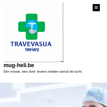
content
mug-heli.be
Eén missie, één doel: levens redden vanuit de lucht.