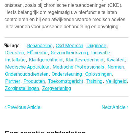
ontstaan, zoals bij chronische nieraandoeningen (CKD).
Het is belangrijk om regelmatig uw nierfunctie te laten
controleren en bij een afwijkende waarde medisch advies
in te winnen voor passende behandeling en opvolging.
Tags :
Behandeling
,
Ckd Medisch
,
Diagnose
,
Diensten
,
Efficiëntie
,
Gezondheidszorg
,
Innovatie
,
Installatie
,
Klantgerichtheid
,
Klanttevredenheid
,
Kwaliteit
,
Medische Apparatuur
,
Medische Professionals
,
Normen
,
Onderhoudsdiensten
,
Ondersteuning
,
Oplossingen
,
Partner
,
Producten
,
Toekomstgericht
,
Training
,
Veiligheid
,
Zorginstellingen
,
Zorgverlening
Previous Article
Next Article