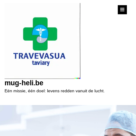
content
mug-heli.be
Eén missie, één doel: levens redden vanuit de lucht.