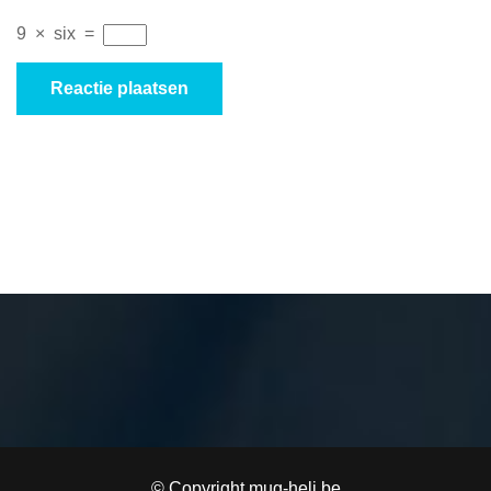
9
×
six
=
© Copyright mug-heli.be