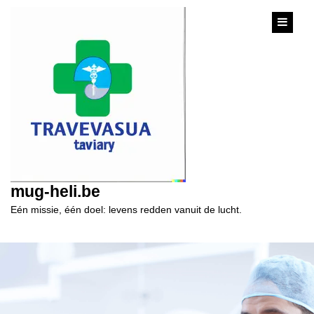
content
mug-heli.be
Eén missie, één doel: levens redden vanuit de lucht.