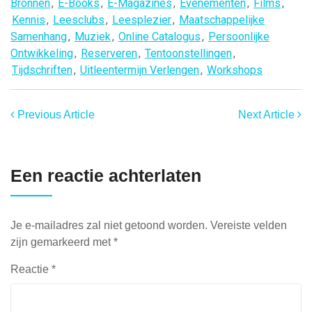
Bronnen
,
E-Books
,
E-Magazines
,
Evenementen
,
Films
,
Kennis
,
Leesclubs
,
Leesplezier
,
Maatschappelijke
Samenhang
,
Muziek
,
Online Catalogus
,
Persoonlijke
Ontwikkeling
,
Reserveren
,
Tentoonstellingen
,
Tijdschriften
,
Uitleentermijn Verlengen
,
Workshops
Previous Article
Next Article
Een reactie achterlaten
Je e-mailadres zal niet getoond worden.
Vereiste velden
zijn gemarkeerd met
*
Reactie
*