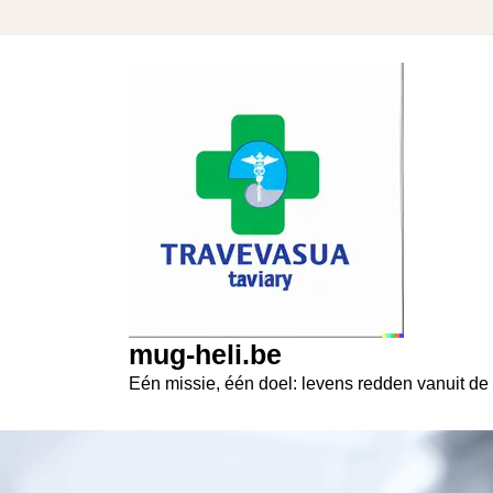
Skip
to
content
mug-heli.be
Eén missie, één doel: levens redden vanuit de 