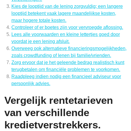
Kies de looptijd van de lening zorgvuldig; een langere
looptijd betekent vaak lagere maandelijkse kosten,
maar hogere totale kosten.
Controleer of er boetes zijn voor vervroegde aflossing.
Lees alle voorwaarden en kleine lettertjes goed door
voordat je een lening afsluit.
Overweeg ook alternatieve financieringsmogelijkheden,
zoals crowdfunding of lenen bij familie/vrienden.
Zorg ervoor dat je het geleende bedrag realistisch kunt
terugbetalen om financiële problemen te voorkomen.
Raadpleeg indien nodig een financieel adviseur voor
persoonlijk advies.
Vergelijk rentetarieven
van verschillende
kredietverstrekkers.