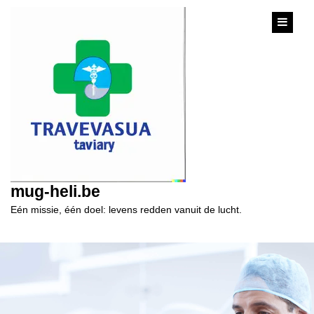
content
mug-heli.be
Eén missie, één doel: levens redden vanuit de lucht.