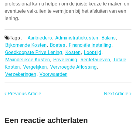
professional kan u helpen om de juiste keuze te maken en
eventuele valkuilen te vermijden bij het afsluiten van een
lening.
Tags :
Aanbieders
,
Administratiekosten
,
Balans
,
Bijkomende Kosten
,
Boetes
,
Financiële Instelling
,
Goedkoopste Prive Lening
,
Kosten
,
Looptijd
,
Maandelijkse Kosten
,
Privélening
,
Rentetarieven
,
Totale
Kosten
,
Vergelijken
,
Vervroegde Aflossing
,
Verzekeringen
,
Voorwaarden
Previous Article
Next Article
Een reactie achterlaten