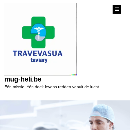
content
mug-heli.be
Eén missie, één doel: levens redden vanuit de lucht.