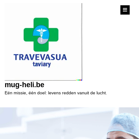
content
mug-heli.be
Eén missie, één doel: levens redden vanuit de lucht.