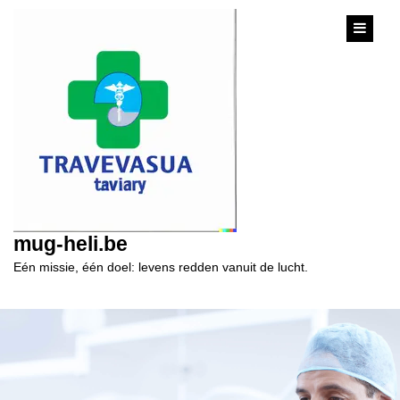
content
mug-heli.be
Eén missie, één doel: levens redden vanuit de lucht.